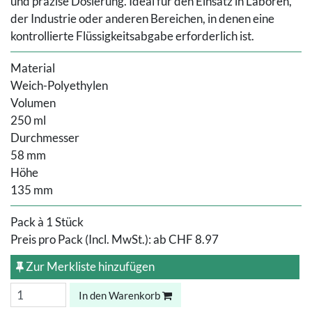
und präzise Dosierung. Ideal für den Einsatz in Laboren,
der Industrie oder anderen Bereichen, in denen eine
kontrollierte Flüssigkeitsabgabe erforderlich ist.
Material
Weich-Polyethylen
Volumen
250 ml
Durchmesser
58 mm
Höhe
135 mm
Pack à 1 Stück
Preis pro Pack (Incl. MwSt.):
ab
CHF 8.97
Zur Merkliste hinzufügen
In den Warenkorb