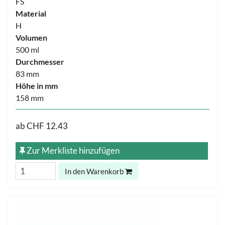
FS
Material
H
Volumen
500 ml
Durchmesser
83 mm
Höhe in mm
158 mm
ab
CHF 12.43
Zur Merkliste hinzufügen
In den Warenkorb