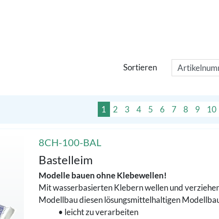
Sortieren
1
2
3
4
5
6
7
8
9
10
8CH-100-BAL
Bastelleim
Modelle bauen ohne Klebewellen!
Mit wasserbasierten Klebern wellen und verziehen
Modellbau diesen lösungsmittelhaltigen Modellba
• leicht zu verarbeiten