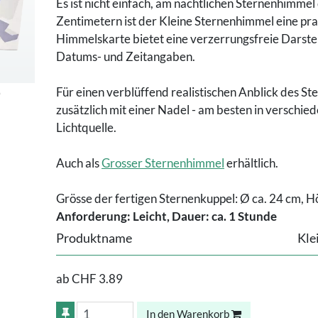
Es ist nicht einfach, am nächtlichen Sternenhimmel
Zentimetern ist der Kleine Sternenhimmel eine pr
Himmelskarte bietet eine verzerrungsfreie Darste
Datums- und Zeitangaben.
Für einen verblüffend realistischen Anblick des S
zusätzlich mit einer Nadel - am besten in verschie
Lichtquelle.
Auch als
Grosser Sternenhimmel
erhältlich.
Grösse der fertigen Sternenkuppel: Ø ca. 24 cm, H
Anforderung: Leicht, Dauer: ca. 1 Stunde
Produktname
Kle
ab
CHF 3.89
In den Warenkorb