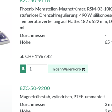
8ZC-50-9176
Phoenix Mehrstellen-Magnetrührer, RSM-03-10KH: 
stufenlose Drehzahlregulierung, 490 W, silikonbes
Temperaturverteilung auf Platte: 182 x 522 mm, D
ml
Durchmesser
-
Höhe
65
ab
CHF 1’967.42
In den Warenkorb
8ZC-50-9200
Magnetrührstab, zylindrisch, PTFE-ummantelt
Durchmesser
3 
Höhe
3 