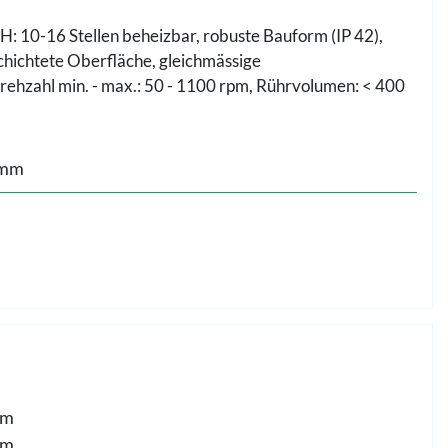
10-16 Stellen beheizbar, robuste Bauform (IP 42),
chichtete Oberfläche, gleichmässige
rehzahl min. - max.: 50 - 1100 rpm, Rührvolumen: < 400
 mm
mm
mm