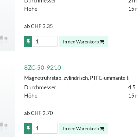
Durchmesser
2 
Höhe
15
ab
CHF 3.35
In den Warenkorb
8ZC-50-9210
Magnetrührstab, zylindrisch, PTFE-ummantelt
Durchmesser
4.5
Höhe
15
ab
CHF 2.70
In den Warenkorb