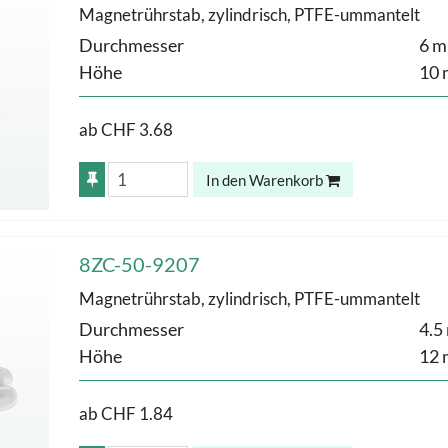
Magnetrührstab, zylindrisch, PTFE-ummantelt
Durchmesser
6 
Höhe
10
ab
CHF 3.68
In den Warenkorb
8ZC-50-9207
Magnetrührstab, zylindrisch, PTFE-ummantelt
Durchmesser
4.5
Höhe
12
ab
CHF 1.84