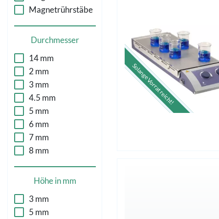
Magnetrührstäbe
Durchmesser
14 mm
Solange Vorrat reicht!
2 mm
3 mm
4.5 mm
5 mm
6 mm
7 mm
8 mm
Höhe in mm
3 mm
5 mm