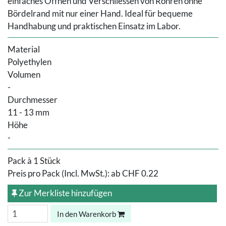
einfaches Öffnen und Verschliessen von Röhren ohne
Bördelrand mit nur einer Hand. Ideal für bequeme
Handhabung und praktischen Einsatz im Labor.
Material
Polyethylen
Volumen
-
Durchmesser
11 - 13 mm
Höhe
-
Pack à 1 Stück
Preis pro Pack (Incl. MwSt.):
ab
CHF 0.22
Zur Merkliste hinzufügen
In den Warenkorb